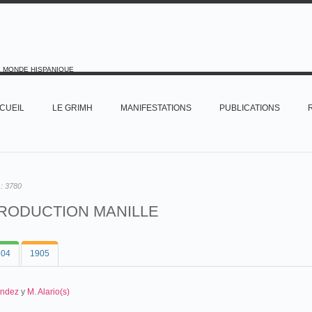
E MONDE HISPANIQUE
CUEIL
LE GRIMH
MANIFESTATIONS
PUBLICATIONS
 :
3780
RODUCTION MANILLE
904
1905
ández
y
M. Alario(s)