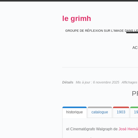
le grimh
GROUPE DE RÉFLEXION SUR L'IMAGE DANS L
AC
Détails
Mis à jour :
6 novembre 2025
Affichages
P
historique
catalogue
1903
1
el Cinematógrafo Walgraph de
José Hern