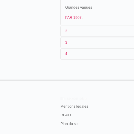
Grandes vagues
PAR 1907
.
2
3
1
Parnaland
449
4
2
n.c.
3
[1902]
4
France
Filmoteca española: "La copia recuper
5
No se han localizado otros materiales d
En savoir plus
Mentions légales
RGPD
Plan du site