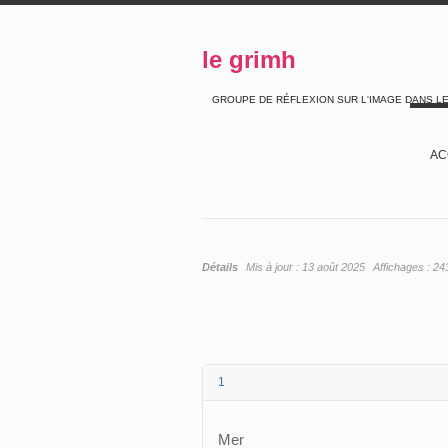
le grimh
GROUPE DE RÉFLEXION SUR L'IMAGE DANS L
AC
Détails
Mis à jour :
13 août 2025
Affichages :
24
1
Mer