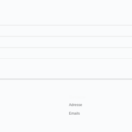
20 m. environ
834
ada ha pedido flexibilidad y presenta numerosas roturas.
photogrammes.
e este título"
15,8 m.
Contacts
Adresse
Emails