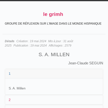
le grimh
GROUPE DE RÉFLEXION SUR L'IMAGE DANS LE MONDE HISPANIQUE
Détails
Création :
19 mai 2024
Mis à jour :
31 août
2025
Publication :
19 mai 2024
Affichages :
2579
S. A. MILLEN
Jean-Claude SEGUIN
1
S. A. Millen
2