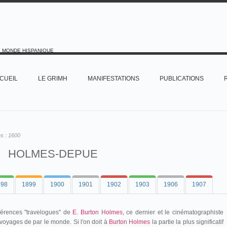
E MONDE HISPANIQUE
CUEIL
LE GRIMH
MANIFESTATIONS
PUBLICATIONS
es :
1600
HOLMES-DEPUE
898
1899
1900
1901
1902
1903
1906
1907
férences "travelogues" de
E. Burton Holmes
, ce dernier et le cinématographiste
oyages de par le monde. Si l'on doit à
Burton Holmes
la partie la plus significatif