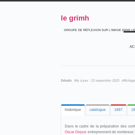
le grimh
GROUPE DE RÉFLEXION SUR L'IMAGE DANS L
AC
Détails
Mis à jour :
23 septembre 2025
Affichag
historique
catalogue
1897
1
Dans le cadre de la préparation des con
Oscar Depue
entreprennent de nombreux v