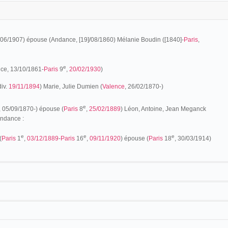
]/06/1907) épouse (Andance, [19]/08/1860) Mélanie Boudin ([1840]-
Paris
,
e
ce, 13/10/1861-
Paris
9
,
20/02/1930
)
div.
19/11/1894
) Marie, Julie Dumien (
Valence
, 26/02/1870-)
e
, 05/09/1870-) épouse (
Paris
8
,
25/02/1889
) Léon, Antoine, Jean Meganck
ndance :
e
e
e
(
Paris
1
,
03/12/1889
-
Paris
16
,
09/11/1920
) épouse (
Paris
18
, 30/03/1914)
omme semble-t-il déjà son père, exerce l'activité de "donneur" dans les milieux