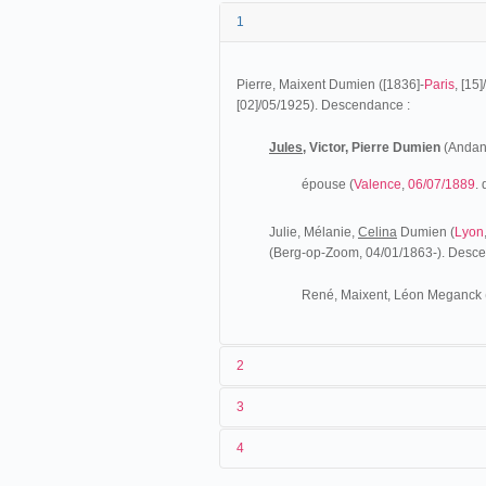
1
Pierre, Maixent Dumien ([1836]-
Paris
, [15
[02]/05/1925). Descendance :
Jules
, Victor, Pierre Dumien
(Andan
épouse (
Valence
,
06/07/1889
. 
Julie, Mélanie,
Celina
Dumien (
Lyon
(Berg-op-Zoom, 04/01/1863-). Desce
René, Maixent, Léon Meganck 
2
3
Originaire de l'Ardèche, Jules Dumien, c
4
hippiques dès le début des années 1880 :