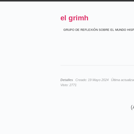
el grimh
GRUPO DE REFLEXIÓN SOBRE EL MUNDO HIS
Detalles
Creado:
19 Mayo 2024
Última actualiz
Visto:
2771
(