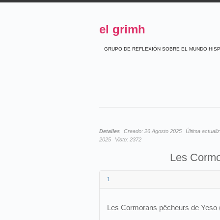
el grimh
GRUPO DE REFLEXIÓN SOBRE EL MUNDO HIS
Detalles
Creado:
26 Agosto 2025
Última actuali
2025
Visto:
2372
Les Cormo
1
Les Cormorans pêcheurs de Yeso 