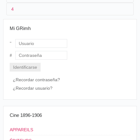
4
2
Félix Mesguich
Le fabricant de chapeaux, un Français,
Mi GRimh
installé dans l'île depuis de longues années, est
heureux de se mettre à ma disposition pour me
faciliter une tâche dont il affirme, avec
beaucoup de conviction, que la réussite
Usuario
intéressera la France et le monde entier.
Aussitôt, il met en oeuvre tout son monde. Sous
Contraseña
l'épais feuillage d'une forêt de bambous en
exploitation, il dispose un groupe de bûcherons
malais qui procèdent à l'abatage des branches.
¿Recordar contraseña?
On coupe sur place les jeunes pousses que l'on
¿Recordar usuario?
envoie à la factorerie, pour être sciées à la
longueur voulue et transformées en lamelles
étroites que. l'on fait sécher à l'ombre. Des
jeunes femmes les tressent ensuite avec une
inimaginable dextérité, et l'on voit prendre
Cine 1896-1906
forme, dans leurs mains, les larges chapeaux qui
subissent aussitôt un lavage spécial dans une
APPAREILS
étuve. Ils sont alors exposés à l'air libre.
En un long défilé, les Malaises transportent sur