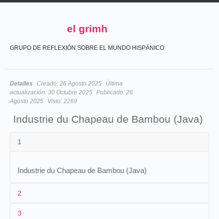
el grimh
GRUPO DE REFLEXIÓN SOBRE EL MUNDO HISPÁNICO
Detalles
Creado:
26 Agosto 2025
Última
actualización:
30 Octubre 2025
Publicado:
26
Agosto 2025
Visto:
2269
Industrie du Chapeau de Bambou (Java)
1
Industrie du Chapeau de Bambou (Java)
2
3
1
Radios