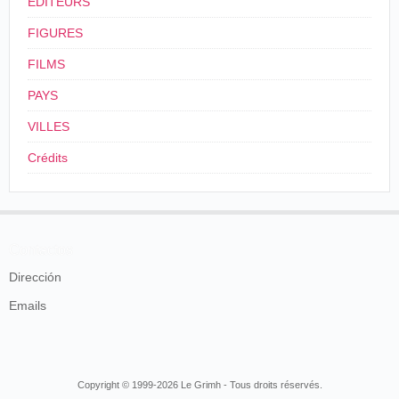
ÉDITEURS
leur tête des piles impressionnantes de ces
couvre-chefs,qu' elles déposent un par un dans
FIGURES
un champ. Entièrement rempli de chapeaux,
celui-ci semble envahi par une mystérieuse
FILMS
végétation. C'est le dernier tableau,
PAYS
" l'apothéose ".
Mon hôte fut à ce point satisfait de cette visite,
VILLES
que ma famille, à quelque temps de là, reçut en
cadeau une pleine caisse de ses " créations ".
Crédits
Félix Mesguich,
Tours de manivelle
, Paris,
Grasset, 1933, p. 214.
3
<24/12/1910
Contactos
4
Indonésie. Java
Dirección
5
Emails
Copyright © 1999-2026 Le Grimh - Tous droits réservés.