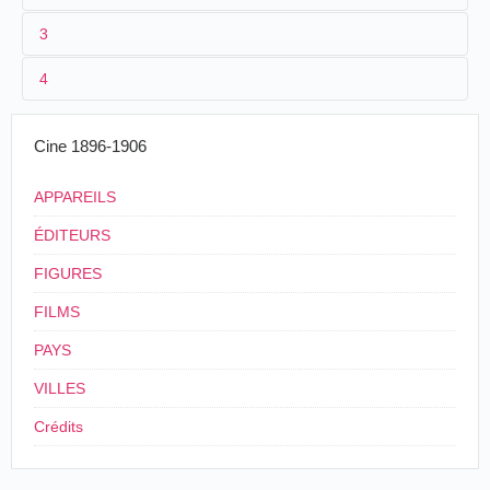
3
1
Lavanchy
4
2
Emile Lavanchy
/
Lavanchy-Clarke
Le lendemain, visite à l'Exposition. Dîner
Cine 1896-1906
au Village suisse, dans le jardin de la taverne
moyen-âge, où cette centaine de casquettes
APPAREILS
blanches, quoique peu dans le style, ne faisait
pas mal du tout ! Inutile de dire que les
ÉDITEURS
Neuchâtelois rendirent visite à la ferme Robert.
Hélas ! le temps est court, et, après que le
FIGURES
propriétaire du cinématographe eut pris la
photographie d'un long monôme zofingien
FILMS
serpentant parmi les baraques, les
casquettes blanches se séparèrent pour gagner
PAYS
chacune sa ville respective.
VILLES
Feuille d'avis de Neuchâtel
, Neuchâtel,
Crédits
mercredi 10 juin 1896, p. 4.
3
07/06/1896