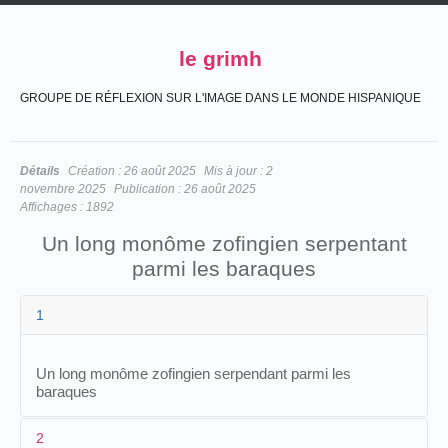
le grimh
GROUPE DE RÉFLEXION SUR L'IMAGE DANS LE MONDE HISPANIQUE
Détails
Création :
26 août 2025
Mis à jour :
2
novembre 2025
Publication :
26 août 2025
Affichages :
1892
Un long monôme zofingien serpentant
parmi les baraques
1
Un long monôme zofingien serpendant parmi les
baraques
2