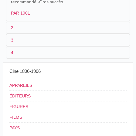
recommandé.-Gros succès.
PAR 1901
2
3
1
Parnaland
216
4
2
n.c.
3
≤ 1901
Cine 1896-1906
4
France
APPAREILS
ÉDITEURS
FIGURES
FILMS
PAYS