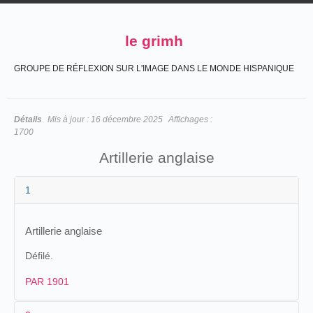
le grimh
GROUPE DE RÉFLEXION SUR L'IMAGE DANS LE MONDE HISPANIQUE
Détails
Mis à jour :
16 décembre 2025
Affichages :
1700
Artillerie anglaise
1
Artillerie anglaise
Défilé.
PAR 1901