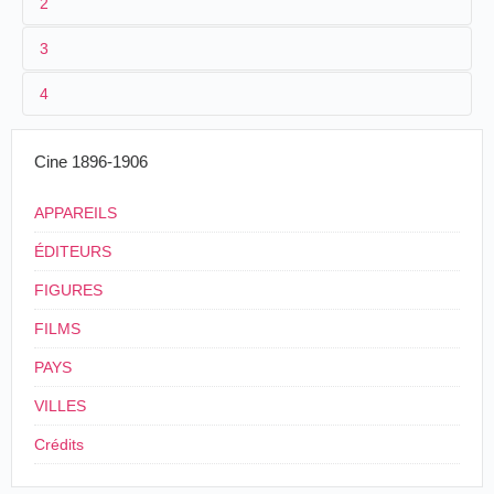
2
3
1
Parnaland
225
4
2
n.c.
3
≤ 1901
Cine 1896-1906
4
France
APPAREILS
ÉDITEURS
FIGURES
FILMS
PAYS
VILLES
Crédits