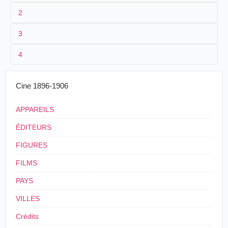
2
3
1
Parnaland
232
4
2
n.c.
3
≤ 1901
Cine 1896-1906
4
France
APPAREILS
ÉDITEURS
FIGURES
FILMS
PAYS
VILLES
Crédits