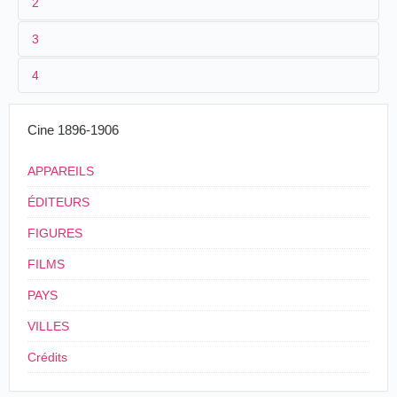
2
3
1
Parnaland
249
4
2
n.c.
3
≤ 1901
Cine 1896-1906
4
France
APPAREILS
ÉDITEURS
FIGURES
FILMS
PAYS
VILLES
Crédits