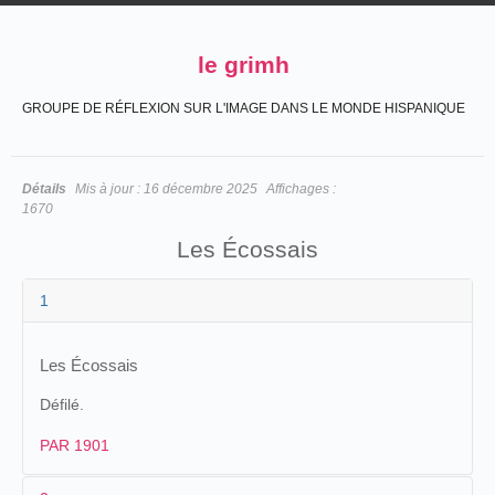
le grimh
GROUPE DE RÉFLEXION SUR L'IMAGE DANS LE MONDE HISPANIQUE
Détails
Mis à jour :
16 décembre 2025
Affichages :
1670
Les Écossais
1
Les Écossais
Défilé.
PAR 1901