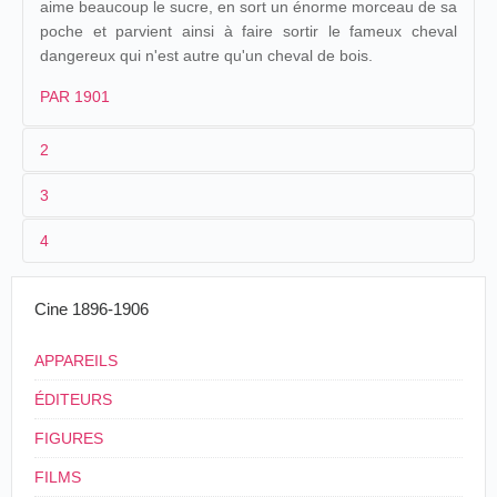
aime beaucoup le sucre, en sort un énorme morceau de sa
poche et parvient ainsi à faire sortir le fameux cheval
dangereux qui n'est autre qu'un cheval de bois.
PAR 1901
2
3
1
Parnaland
303
4
2
n.c.
3
≤ 1901
Cine 1896-1906
4
France
APPAREILS
ÉDITEURS
FIGURES
FILMS