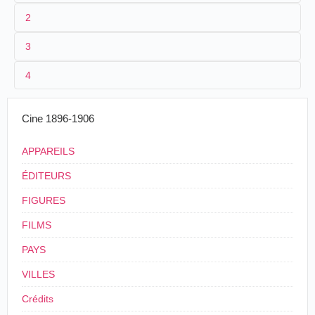
2
3
1
Parnaland
320
4
2
n.c.
.
3
≤ 1901
Cine 1896-1906
4
France
.
Paris
.
APPAREILS
ÉDITEURS
FIGURES
FILMS
PAYS
VILLES
Crédits