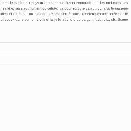
s dans le panier du paysan et les passe à son camarade qui les met dans ses
 sa tête, mais au moment où celui-ci va pour sortir, le garçon qui a vu le manège
uilles et œufs sur un plateau. Le tout sert à faire l'omelette commandée par le
cheveux dans son omelette et la jette à la tête du garçon, lutte, etc., etc.-Scène
cinématographe
La Bonne Omelette