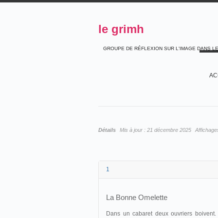
le grimh
GROUPE DE RÉFLEXION SUR L'IMAGE DANS L
AC
Détails
Mis à jour :
21 décembre 2025
Affichage
1
La Bonne Omelette
Dans un cabaret deux ouvriers boivent.