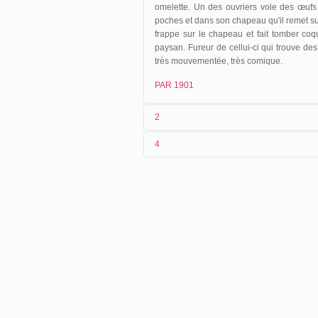
omelette. Un des ouvriers vole des œuf
poches et dans son chapeau qu'il remet sur
frappe sur le chapeau et fait tomber coq
paysan. Fureur de cellui-ci qui trouve des 
très mouvementée, très comique.
PAR 1901
2
4
1
Parnaland
322
2
n.c.
23/03/1902
France
.
La Ciotat
3
≤1901
4
France
.