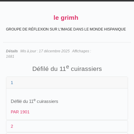
le grimh
GROUPE DE RÉFLEXION SUR L'IMAGE DANS LE MONDE HISPANIQUE
Détails
Mis à jour :
17 décembre 2025
Affichages :
1681
e
Défilé du 11
cuirassiers
1
e
Défilé du 11
cuirassiers
PAR 1901
2