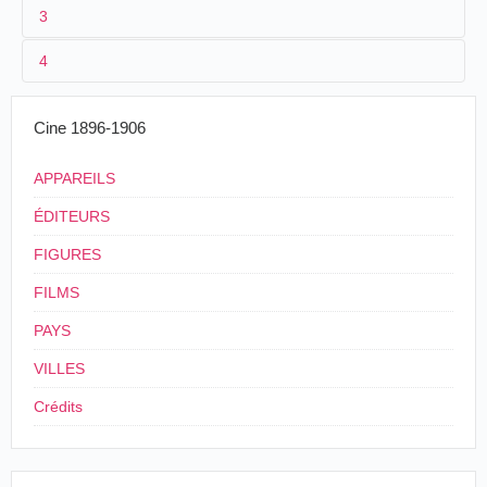
3
1
Parnaland
341
4
2
n.c.
3
≤ 1901
Cine 1896-1906
4
France
APPAREILS
ÉDITEURS
FIGURES
FILMS
PAYS
VILLES
Crédits