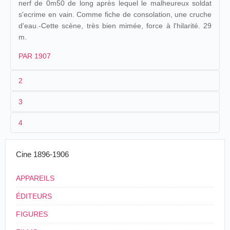
nerf de 0m50 de long après lequel le malheureux soldat
s'ecrime en vain. Comme fiche de consolation, une cruche
d'eau.-Cette scène, très bien mimée, force à l'hilarité. 29
m.
PAR 1907
2
3
1
Parnaland
406
4
2
n.c.
Une
Algérie
.
17/10/1902
bonne
3
<17/10/1902
29 m.
Alger
.
gamelle
Cine 1896-1906
4
France
.
Paris
.
Cinématographe
Une
France
.
APPAREILS
09/05/1903
géant
Radiguet et
bonne
Bourges
.
Massiot
Gamelle
ÉDITEURS
FIGURES