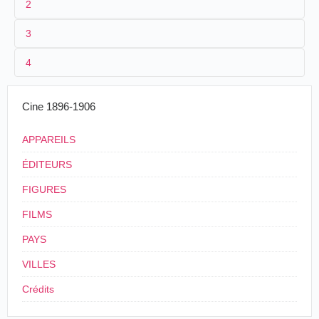
2
3
1
Parnaland
345
4
2
n.c.
3
≤1901
Cine 1896-1906
4
France
.
APPAREILS
ÉDITEURS
FIGURES
FILMS
PAYS
VILLES
Crédits