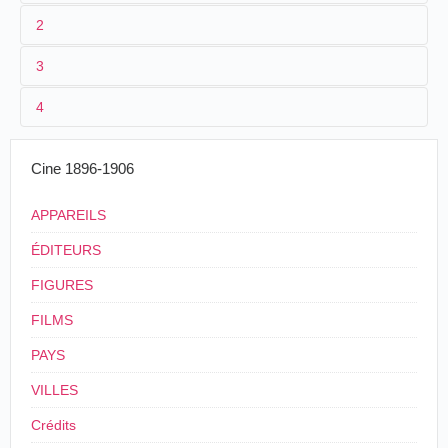
2
3
1
Parnaland
348
4
2
n.c.
3
≤1901
Cine 1896-1906
4
France
.
APPAREILS
ÉDITEURS
FIGURES
FILMS
PAYS
VILLES
Crédits