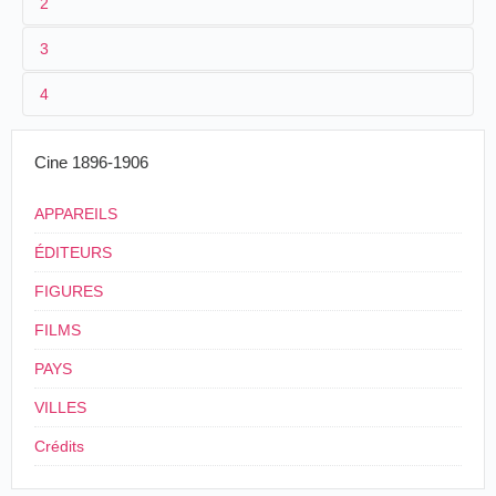
2
3
1
Parnaland
351
4
2
n.c.
3
≤1901
Cine 1896-1906
4
France
.
APPAREILS
ÉDITEURS
FIGURES
FILMS
PAYS
VILLES
Crédits