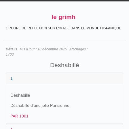
le grimh
GROUPE DE RÉFLEXION SUR L'IMAGE DANS LE MONDE HISPANIQUE
Détails
Mis à jour :
18 décembre 2025
Affichages :
1703
Déshabillé
1
Déshabillé
Déshabillé d'une jolie Parisienne.
PAR 1901