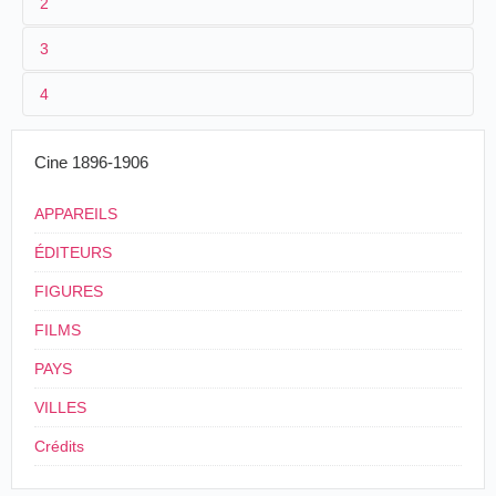
2
3
1
Parnaland
361
4
2
n.c.
3
≤ 1901
Cine 1896-1906
4
France
APPAREILS
ÉDITEURS
FIGURES
FILMS
PAYS
VILLES
Crédits