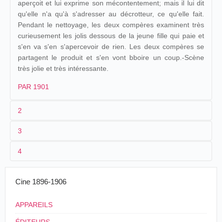
aperçoit et lui exprime son mécontentement; mais il lui dit
qu'elle n'a qu'à s'adresser au décrotteur, ce qu'elle fait.
Pendant le nettoyage, les deux compères examinent très
curieusement les jolis dessous de la jeune fille qui paie et
s'en va s'en s'apercevoir de rien. Les deux compères se
partagent le produit et s'en vont bboire un coup.-Scène
très jolie et très intéressante.
PAR 1901
2
3
1
Parnaland
364
4
2
n.c.
Algérie
.
Cinéma Parlant
Les Deux
06/10/1907
Alger
.
(Salle Excelsior)
Compères
3
≤ 1901
Cine 1896-1906
4
France
APPAREILS