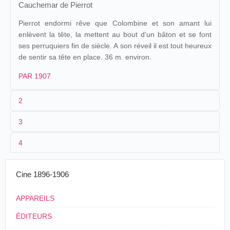
Cauchemar de Pierrot
Pierrot endormi rêve que Colombine et son amant lui
enlèvent la tête, la mettent au bout d'un bâton et se font
ses perruquiers fin de siècle. A son réveil il est tout heureux
de sentir sa tête en place. 36 m. environ.
PAR 1907
2
3
1
Parnaland
428/
Mendel
42
4
2
n.c.
Cinématographe
Le
France
.
09/05/1903
géant
Radiguet et
Cauchemar
3
<09/05/1903
36 m.
Bourges
.
Massiot
de Pierrot
Cine 1896-1906
4
France
.
Paris
.
APPAREILS
ÉDITEURS