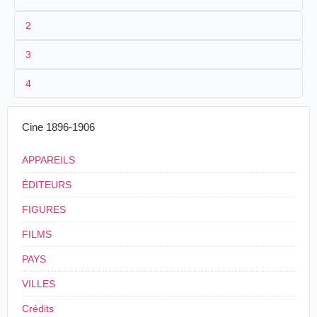
2
3
1
Parnaland
382
4
2
n.c.
3
<[28/05/1904]
24 m. environ
Cine 1896-1906
4
Suisse
.
Genève
.
APPAREILS
ÉDITEURS
FIGURES
FILMS
PAYS
VILLES
Crédits