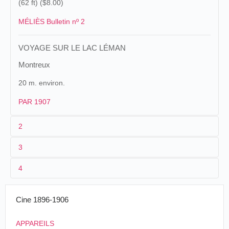
(62 ft) ($8.00)
MÉLIÈS Bulletin nº 2
VOYAGE SUR LE LAC LÉMAN
Montreux
20 m. environ.
PAR 1907
2
3
1
Parnaland
386
Méliès
3006
4
2
n.c.
3
<28/05/1904
20 m. environ./62 ft. $8.00
Cine 1896-1906
4
Suisse
.
Montreux
.
APPAREILS