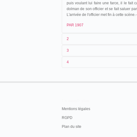
puis voulant lui faire une farce, il le fait 
dolman de son officier et se fait saluer pa
L'arrivée de l'officier met fin à cette scè
PAR 1907
2
3
1
Parnaland
392
4
2
n.c.
3
1907
4
France
En savoir plus
Mentions légales
RGPD
Plan du site