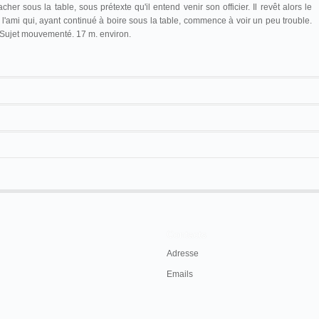
cacher sous la table, sous prétexte qu'il entend venir son officier. Il revêt alors le
r l'ami qui, ayant continué à boire sous la table, commence à voir un peu trouble.
ne.-Sujet mouvementé. 17 m. environ.
17 m. environ
Contacts
Adresse
Emails