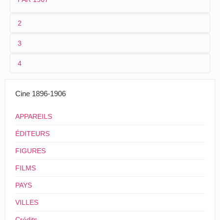
2
3
1
Parnaland
420
4
2
n.c.
3
1907
27 m. environ
Cine 1896-1906
4
France
APPAREILS
ÉDITEURS
FIGURES
FILMS
PAYS
VILLES
Crédits