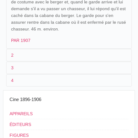
de costume avec le berger et, quand le garde arrive et lui
demande s'il a vu passer un chasseur, il lui répond qu'il est
caché dans la cabane du berger. Le garde pour s'en
assurer rentre dans la cabane où il est enfermé par le rusé
chasseur. 46 m. environ.
PAR 1907
2
3
1
Parnaland
471
4
2
n.c.
3
1907
46 m. environ
Cine 1896-1906
4
France
APPAREILS
ÉDITEURS
FIGURES