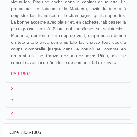
victuailles. Pitou se cache dans le cabinet de toilette. Le
protecteur, en l'absence de Madame, invite la bonne à
déguster les friandises et le champagne qu'il a apportés.
La bonne accepte avec plaisir et, en cachette, fait passer la
plus grosse part à Pitou, qui manifeste sa satisfaction.
Madame, qui rentre en coup de vent, surprend sa bonne
en tête-à-tête avec son ami. Elle les chasse tous deux à
coups d'ombrelle jusque dans le couloir et, comme en
rentrant elle se trouve nez à nez avec Pitou, elle se
console avec lui de l'infidélité de son ami. 53 m. environ.
PAR 1907
2
3
1
Parnaland
476
4
2
n.c.
3
1907
53 m.
Cine 1896-1906
4
France