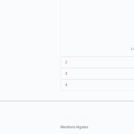
L'
2
3
1
Parnaland
n.c.
4
2
n.c.
3
< 15/03/1902
4
France
En savoir plus
Mentions légales