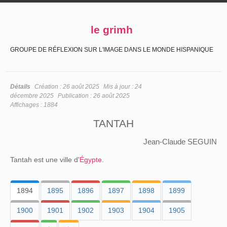
le grimh
GROUPE DE RÉFLEXION SUR L'IMAGE DANS LE MONDE HISPANIQUE
Détails
Création :
26 août 2025
Mis à jour :
24
décembre 2025
Publication :
26 août 2025
Affichages :
1884
TANTAH
Jean-Claude SEGUIN
Tantah est une ville d'
Égypte
.
1894
1895
1896
1897
1898
1899
1900
1901
1902
1903
1904
1905