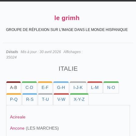
le grimh
GROUPE DE RÉFLEXION SUR L'IMAGE DANS LE MONDE HISPANIQUE
Détails
Mis à jour :
30 avril 2026
Affichages :
35024
ITALIE
A-B
C-D
E-F
G-H
I-J-K
L-M
N-O
P-Q
R-S
T-U
V-W
X-Y-Z
Acireale
Ancone
(LES MARCHES)