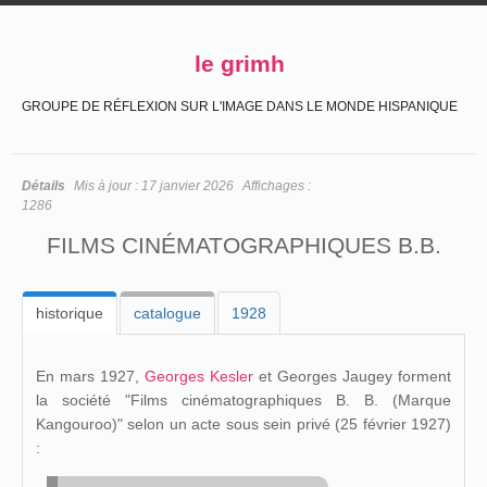
le grimh
GROUPE DE RÉFLEXION SUR L'IMAGE DANS LE MONDE HISPANIQUE
Détails
Mis à jour :
17 janvier 2026
Affichages :
1286
FILMS CINÉMATOGRAPHIQUES B.B.
historique
catalogue
1928
En mars 1927,
Georges Kesler
et Georges Jaugey forment
la société "Films cinématographiques B. B. (Marque
Kangouroo)" selon un acte sous sein privé (25 février 1927)
: