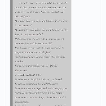
Par acte sous seing privé en date à Paris du 25
février 1927, enregistré à Paris, premier acte sous
seing privé, le 28 février 1927, aux droits de huit
cent dix francs.
M. Jaugey Georges, demeurant à Nogent-sur-Marne,
9, rue Lemancel,
M. Kesler Georges-Louis, demeurant à Joinville-le-
Pont, 8, rue Constant-Bloch,
Ont formé, pour une durée de dix années qui ont
commencé à courir le 1er mars 1927,
Une Société en nom collectif ayant pour objet le
tirage, l'édition et la vente de films
cinématographiques, sous la raison et la signature
sociales:
Films cinématographiques B. G. (Marque
Kangouroo)
JAUGEY, KESLER & Cie
Le siège social est fixé à Paris, 14, rue Martel.
Le capital social a été fixé à 20.000 francs.
La signature sociale appartiendra à M. Jaugey pour
toutes les opérations inférieures à 5.000 francs ;
passé cette somme, M. Jaugey devra être autorisé
spécialement.