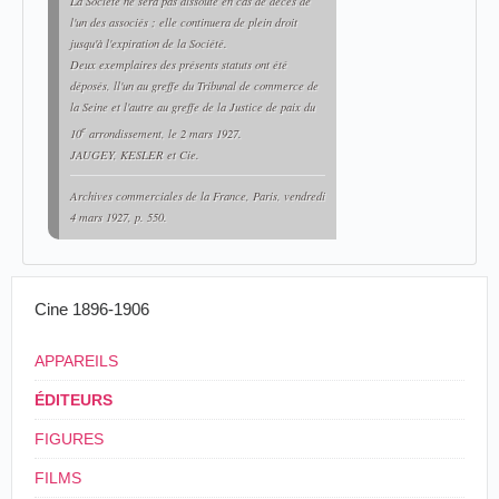
La Société ne sera pas dissoute en cas de décès de
l'un des associés ; elle continuera de plein droit
jusqu'à l'expiration de la Société.
Deux exemplaires des présents statuts ont été
déposés, ll'un au greffe du Tribunal de commerce de
la Seine et l'autre au greffe de la Justice de paix du
e
10
arrondissement, le 2 mars 1927.
JAUGEY, KESLER et Cie.
Archives commerciales de la France
, Paris, vendredi
4 mars 1927, p. 550.
Cine 1896-1906
APPAREILS
ÉDITEURS
FIGURES
FILMS