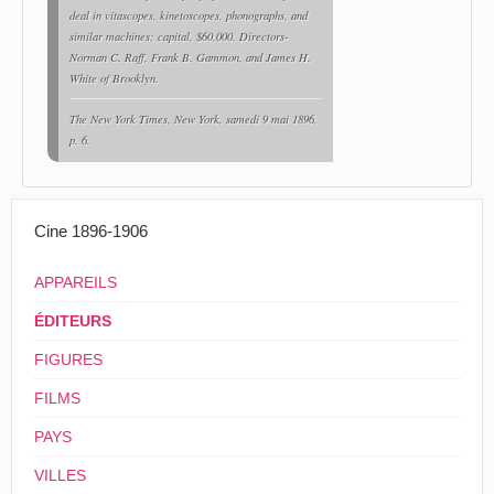
deal in vitascopes, kinetoscopes, phonographs, and
similar machines; capital, $60,000. Directors-
Norman C. Raff, Frank B. Gammon, and James H.
White of Brooklyn.
The New York Times
, New York, samedi 9 mai 1896,
p. 6.
Cine 1896-1906
APPAREILS
ÉDITEURS
FIGURES
FILMS
PAYS
VILLES