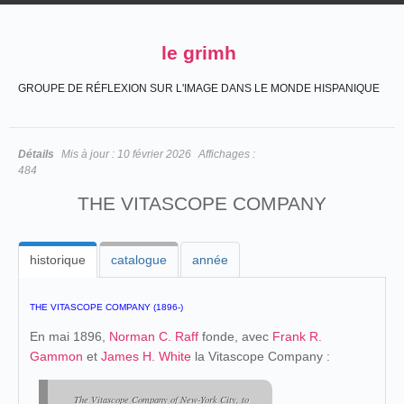
le grimh
GROUPE DE RÉFLEXION SUR L'IMAGE DANS LE MONDE HISPANIQUE
Détails
Mis à jour :
10 février 2026
Affichages :
484
THE VITASCOPE COMPANY
historique
catalogue
année
THE VITASCOPE COMPANY (1896-)
En mai 1896,
Norman C. Raff
fonde, avec
Frank R.
Gammon
et
James H. White
la Vitascope Company :
The Vitascope Company of New-York City, to