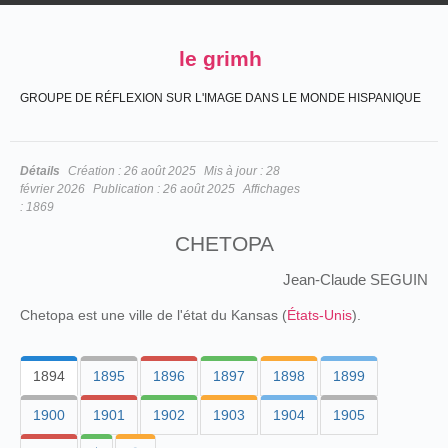
le grimh
GROUPE DE RÉFLEXION SUR L'IMAGE DANS LE MONDE HISPANIQUE
Détails
Création :
26 août 2025
Mis à jour :
28
février 2026
Publication :
26 août 2025
Affichages
:
1869
CHETOPA
Jean-Claude SEGUIN
Chetopa est une ville de l'état du Kansas (
États-Unis
).
1894
1895
1896
1897
1898
1899
1900
1901
1902
1903
1904
1905