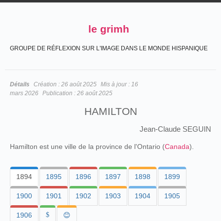
le grimh
GROUPE DE RÉFLEXION SUR L'IMAGE DANS LE MONDE HISPANIQUE
Détails
Création :
26 août 2025
Mis à jour :
16
mars 2026
Publication :
26 août 2025
HAMILTON
Jean-Claude SEGUIN
Hamilton est une ville de la province de l'Ontario (
Canada
).
1894
1895
1896
1897
1898
1899
1900
1901
1902
1903
1904
1905
1906
$
😊