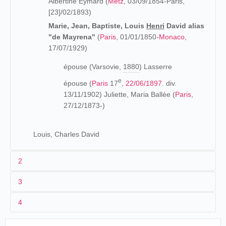
Albertine Eymard (
Metz
, 03/09/1854-Paris,
[23]/02/1893)
Marie, Jean, Baptiste, Louis
Henri
David alias
"de Mayrena"
(
Paris
, 01/01/1850-
Monaco
,
17/07/1929)
épouse (Varsovie,
1880
) Lasserre
e
épouse (
Paris
17
,
22/06/1897
. div.
13/11/1902) Juliette, Maria Ballée (
Paris
,
27/12/1873-)
Louis, Charles David
2
3
Fils d'un lieutenant de vaisseau, Henri David dit Henri de
4
Mayréna accompagne son frère aîné, Charles-Marie
David, en Cochinchine dans le cadre d'une exploration
scientifique mandaté par le Ministère de l'Instruction