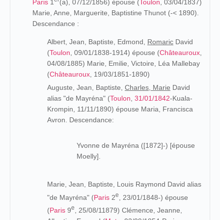
Paris
1
(a), 07/12/1856) épouse (
Toulon
, 03/04/1837)
Marie, Anne, Marguerite, Baptistine Thunot (-< 1890).
Descendance :
Albert, Jean, Baptiste, Edmond,
Romaric
David
(
Toulon
, 09/01/1838-1914) épouse (
Châteauroux
,
04/08/1885) Marie, Emilie, Victoire, Léa Mallebay
(
Châteauroux
, 19/03/1851-1890)
Auguste, Jean, Baptiste,
Charles, Marie
David
alias "de Mayréna" (
Toulon
,
31/01/1842
-Kuala-
Krompin, 11/11/1890) épouse Maria, Francisca
Avron. Descendance:
Yvonne de Mayréna ([1872]-) [épouse
Moelly].
Marie, Jean, Baptiste, Louis Raymond David alias
e
"de Mayréna" (
Paris
2
, 23/01/1848-) épouse
e
(
Paris
9
, 25/08/11879) Clémence, Jeanne,