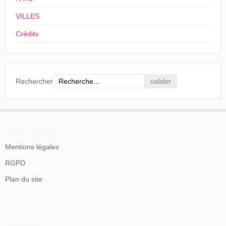
au théâtre :
VILLES
Sob o titulo -
Mascara de Ferro
-escrevia II. de
Crédits
Mayréna, em Pariz, uma revista, que seria
representada brevemente
.
Gazeta de Noticias
, Rio de Janeiro, mardi 10
janvier 1893, p. 2.
Rechercher
Il prend également en charge le secrétariat de l'Olympia:
M. de Mayrena est chargé du secrétariat de
En savoir plus
l'Olympia, et M. Jean Oller, de celui du Moulin-
Rouge, en remplacement de M. Gros qui, on le sait,
Mentions légales
cumulait les deux fonctions.
RGPD
La Liberté
, mercredi 14 novembre 1894, p. 3.
Plan du site
Il occupe ces fonctions jusqu'en février 1896, date à
laquelle il donne sa démission :
Contacts