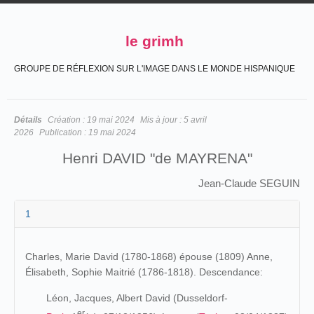
le grimh
GROUPE DE RÉFLEXION SUR L'IMAGE DANS LE MONDE HISPANIQUE
Détails
Création :
19 mai 2024
Mis à jour :
5 avril
2026
Publication :
19 mai 2024
Henri DAVID "de MAYRENA"
Jean-Claude SEGUIN
1
Charles, Marie David (1780-1868) épouse (1809) Anne,
Élisabeth, Sophie Maitrié (1786-1818). Descendance:
Léon, Jacques, Albert David (Dusseldorf-
er