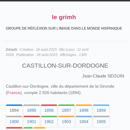
le grimh
GROUPE DE RÉFLEXION SUR L'IMAGE DANS LE MONDE HISPANIQUE
Détails
Création :
26 août 2025
Mis à jour :
11 avril
2026
Publication :
26 août 2025
Affichages :
1305
CASTILLON-SUR-DORDOGNE
Jean-Claude SEGUIN
Castillon-sur-Dordogne, ville du département de la Gironde
(
France
), compte 2.926 habitants (1894).
1894
1895
1896
1897
1898
1899
1900
1901
1902
1903
1904
1905