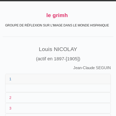
le grimh
GROUPE DE RÉFLEXION SUR L'IMAGE DANS LE MONDE HISPANIQUE
Louis NICOLAY
(actif en 1897-[1905])
Jean-Claude SEGUIN
1
2
3
"Luiz Nicolay" est le nom d'artiste d'un jeune Français que