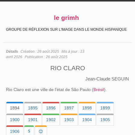
le grimh
GROUPE DE RÉFLEXION SUR L'IMAGE DANS LE MONDE HISPANIQUE
Détails
Création :
26 août 2025
Mis à jour :
13
avril 2026
Publication :
26 août 2025
RIO CLARO
Jean-Claude SEGUIN
Rio Claro est une ville de l'état de São Paulo (
Brésil
).
1894
1895
1896
1897
1898
1899
1900
1901
1902
1903
1904
1905
1906
$
😊