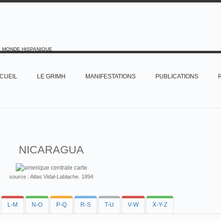
E MONDE HISPANIQUE
CUEIL
LE GRIMH
MANIFESTATIONS
PUBLICATIONS
NICARAGUA
source : Atlas Vidal-Lablache. 1894
L-M
N-O
P-Q
R-S
T-U
V-W
X-Y-Z