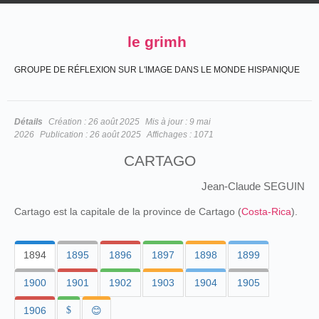
le grimh
GROUPE DE RÉFLEXION SUR L'IMAGE DANS LE MONDE HISPANIQUE
Détails
Création :
26 août 2025
Mis à jour :
9 mai
2026
Publication :
26 août 2025
Affichages :
1071
CARTAGO
Jean-Claude SEGUIN
Cartago est la capitale de la province de Cartago (
Costa-Rica
).
1894
1895
1896
1897
1898
1899
1900
1901
1902
1903
1904
1905
1906
$
😊