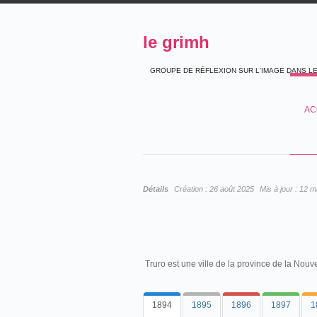
le grimh
GROUPE DE RÉFLEXION SUR L'IMAGE DANS L
AC
Détails
Création :
26 août 2025
Mis à jour :
12 m
Truro est une ville de la province de la Nouv
1894
1895
1896
1897
1