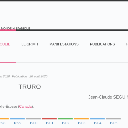
E MONDE HISPANIQUE
CUEIL
LE GRIMH
MANIFESTATIONS
PUBLICATIONS
ai 2026
Publication :
26 août 2025
TRURO
Jean-Claude SEGUI
elle-Écosse (
Canada
).
898
1899
1900
1901
1902
1903
1904
1905