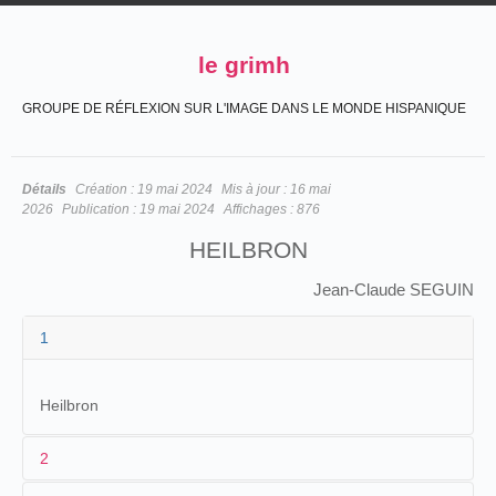
le grimh
GROUPE DE RÉFLEXION SUR L'IMAGE DANS LE MONDE HISPANIQUE
Détails
Création :
19 mai 2024
Mis à jour :
16 mai
2026
Publication :
19 mai 2024
Affichages :
876
HEILBRON
Jean-Claude SEGUIN
1
Heilbron
2