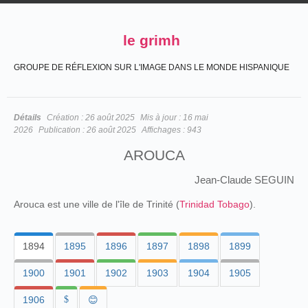
le grimh
GROUPE DE RÉFLEXION SUR L'IMAGE DANS LE MONDE HISPANIQUE
Détails
Création :
26 août 2025
Mis à jour :
16 mai
2026
Publication :
26 août 2025
Affichages :
943
AROUCA
Jean-Claude SEGUIN
Arouca est une ville de l'île de Trinité (
Trinidad Tobago
).
1894
1895
1896
1897
1898
1899
1900
1901
1902
1903
1904
1905
1906
$
😊