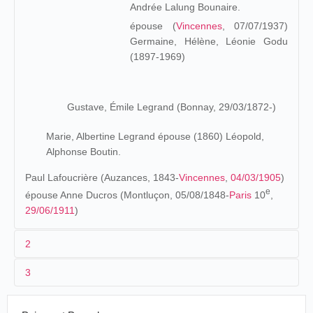
Andrée Lalung Bounaire.
épouse (
Vincennes
, 07/07/1937)
Germaine, Hélène, Léonie Godu
(1897-1969)
Gustave, Émile Legrand (Bonnay, 29/03/1872-)
Marie, Albertine Legrand épouse (1860) Léopold,
Alphonse Boutin.
Paul Lafoucrière (Auzances, 1843-
Vincennes
,
04/03/1905
)
e
épouse Anne Ducros (Montluçon, 05/08/1848-
Paris
10
,
29/06/1911
)
2
3
Les origines (1872-1902)
Camille Legrand effectue son
service militaire
en 1889.
1901