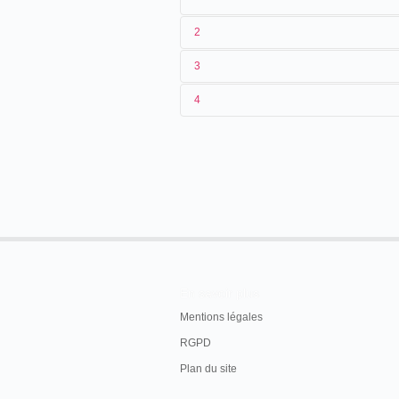
2
3
Edward B. Mills reprend, en juillet 1900,
4
Financieele Berichten
In de heden gehouden algemeene vergadering 
Biograaf- en Mutoscope - Maatschappij
werd d
verzoek, eervol ontslag verleend als directe
Mills.
Her niews van den Dag
, mercredi 25 juillet 19
SOURCES
En savoir plus
Mentions légales
RGPD
Plan du site