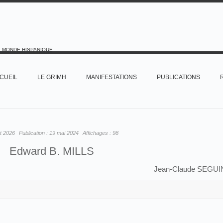
E MONDE HISPANIQUE
CUEIL
LE GRIMH
MANIFESTATIONS
PUBLICATIONS
let 2026
Publication :
19 mai 2024
Affichages :
98
Edward B. MILLS
Jean-Claude SEGUI