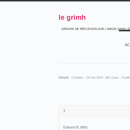
le grimh
GROUPE DE RÉFLEXION SUR L'IMAGE DANS L
AC
Détails
Création :
19 mai 2024
Mis à jour :
8 juil
1
Edward B. Mills