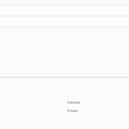
 la Nederlandsche Biograaf- en Mutoscope Maatschappij:
van aandeelhouders in de
Nederlandsche
en Heer Mr. D. L. Uijttenboogaard, op zijn
ur en als zoodanig benoemd de Heer Edward B.
00, p. 8.
Contacts
Adresse
Emails