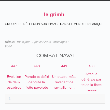
le grimh
GROUPE DE RÉFLEXION SUR L'IMAGE DANS LE MONDE HISPANIQUE
Détails
Mis à jour :
1 janvier 2026
Affichages :
9564
COMBAT NAVAL
447
448
449
450
Attaque
Évolution
Parade et défilé
Un quatre-mâts
générale par
de deux
de toute la
revenant de
toute la flotte
escadres
flotte pavoisée
ravitaillement
réunie
1