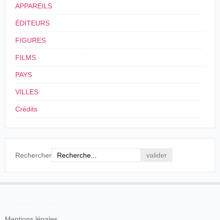
© Musée Carnavalet, Histoire de Paris
APPAREILS
: 1. Défilé des cuirassés par un. 2. Défilé des
→
cuirassés par deux. 3. Croisement. 4. Manœuvres
ÉDITEURS
diverses. 2E PARTIE. COMBAT. 5. Lancement de
FIGURES
torpilles par les torpilleurs. 6. Attaque et explosion
d'un bateau marchand. 7. Combat général. 8.
FILMS
Bombardement de la ville. 9. La ville en feu.
PAYS
2
Ferdinand Zecca
VILLES
Crédits
"pris à l'exposition de 1900. F. Zecca" (Annotation de Ferdinand
Zecca)
Compagnie Générale de Phonographes, Cinématographes et
Appareils de précision
Prix courant des Cinématographes et des vues animées
Mars 1901, p. 36.
Rechercher
© Le Grimh
3
14/04-12/11/1900
En savoir plus
Programme officiel. Le Combat Naval: Grand spectacle réaliste.
Navires de guerre (1900)
Mentions légales