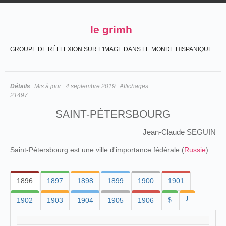
le grimh
GROUPE DE RÉFLEXION SUR L'IMAGE DANS LE MONDE HISPANIQUE
Détails
Mis à jour :
4 septembre 2019
Affichages :
21497
SAINT-PÉTERSBOURG
Jean-Claude SEGUIN
Saint-Pétersbourg est une ville d'importance fédérale (
Russie
).
1896
1897
1898
1899
1900
1901
J
1902
1903
1904
1905
1906
$