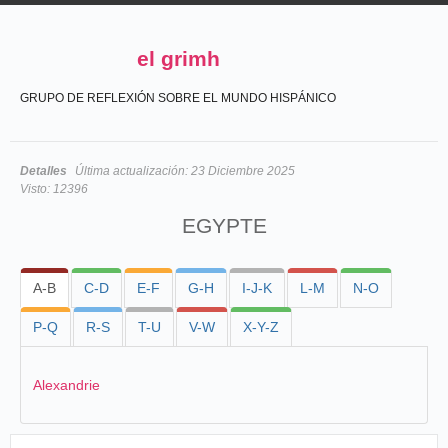
el grimh
GRUPO DE REFLEXIÓN SOBRE EL MUNDO HISPÁNICO
Detalles
Última actualización:
23 Diciembre 2025
Visto:
12396
EGYPTE
A-B
C-D
E-F
G-H
I-J-K
L-M
N-O
P-Q
R-S
T-U
V-W
X-Y-Z
Alexandrie